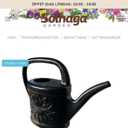
Skip
ÖPPET IDAG LÖRDAG: 10:00 - 16:00
to
content
HEM
/
TRÄDGÅRDSSKÖTSEL
/
BEVATTNING
/
VATTENKANNOR
Endast i butik