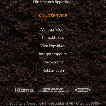
Hitta hit och öppettider
KUNDSERVICE
Vanliga frågor
Kontakta oss
Våra köpvillkor
Integritetspolicy
Växtgaranti
Reklamation
© 2026
Lars Åkessons Handelsträdgård AB · Orgnr. 556505-