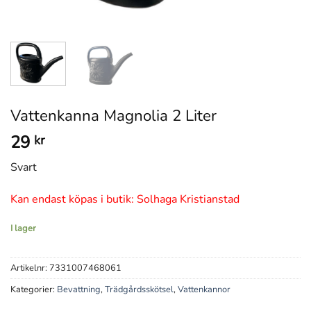
Vattenkanna Magnolia 2 Liter
29
kr
Svart
Kan endast köpas i butik: Solhaga Kristianstad
I lager
Artikelnr:
7331007468061
Kategorier:
Bevattning
,
Trädgårdsskötsel
,
Vattenkannor