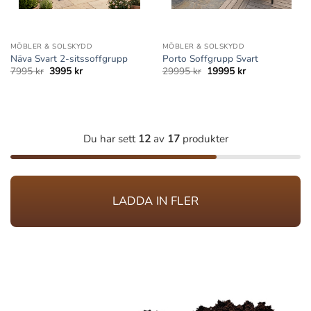
MÖBLER & SOLSKYDD
MÖBLER & SOLSKYDD
Näva Svart 2-sitssoffgrupp
Porto Soffgrupp Svart
Det
Det
Det
Det
7995
kr
3995
kr
29995
kr
19995
kr
ursprungliga
nuvarande
ursprungliga
nuvarande
priset
priset
priset
priset
var:
är:
var:
är:
7995 kr.
3995 kr.
29995 kr.
19995 kr.
Du har sett
12
av
17
produkter
LADDA IN FLER