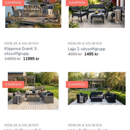
KAMPANJ
KAMPANJ
MÖBLER & SOLSKYDD
MÖBLER & SOLSKYDD
Klippviva Granit 3-
Lajja 2-sitssoffgrupp
sitssoffgrupp
Det
Det
4995
kr
1495
kr
ursprungliga
nuvarande
Det
Det
14995
kr
11995
kr
priset
priset
ursprungliga
nuvarande
var:
är:
priset
priset
4995 kr.
1495 kr.
var:
är:
14995 kr.
11995 kr.
KAMPANJ
KAMPANJ
MÖBLER & SOLSKYDD
MÖBLER & SOLSKYDD