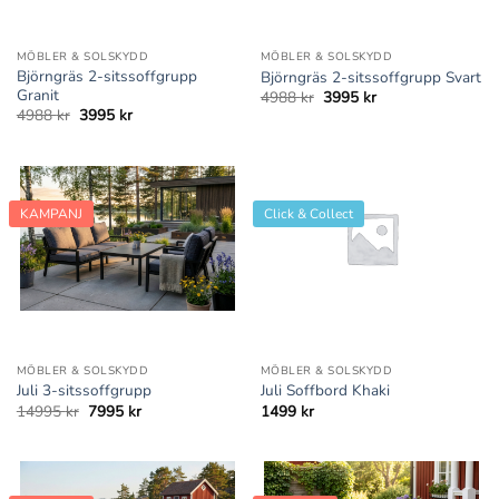
MÖBLER & SOLSKYDD
MÖBLER & SOLSKYDD
Björngräs 2-sitssoffgrupp
Björngräs 2-sitssoffgrupp Svart
Granit
Det
Det
4988
kr
3995
kr
ursprungliga
nuvarande
Det
Det
4988
kr
3995
kr
priset
priset
ursprungliga
nuvarande
var:
är:
priset
priset
4988 kr.
3995 kr.
var:
är:
4988 kr.
3995 kr.
KAMPANJ
Click & Collect
MÖBLER & SOLSKYDD
MÖBLER & SOLSKYDD
Juli 3-sitssoffgrupp
Juli Soffbord Khaki
Det
Det
14995
kr
7995
kr
1499
kr
ursprungliga
nuvarande
priset
priset
var:
är:
14995 kr.
7995 kr.