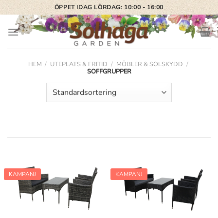
Skip
ÖPPET IDAG LÖRDAG: 10:00 - 16:00
to
content
HEM
/
UTEPLATS & FRITID
/
MÖBLER & SOLSKYDD
/
SOFFGRUPPER
KAMPANJ
KAMPANJ