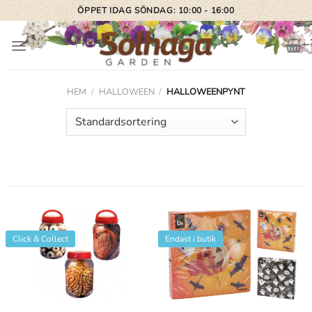
Skip
ÖPPET IDAG SÖNDAG: 10:00 - 16:00
to
content
HEM
/
HALLOWEEN
/
HALLOWEENPYNT
Click & Collect
Endast i butik