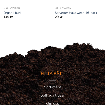
HALLOWEEN
HALLOWEEN
Organ i burk
Servetter Halloween 16-pack
149
kr
29
kr
HITTA RÄTT
Sortiment
Solhaga tipsar
Om oss