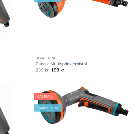
+
BEVATTNING
Classic Multisprinklerpistol
Det
Det
239
kr
199
kr
ursprungliga
nuvarande
priset
priset
var:
är:
239 kr.
199 kr.
KAMPANJ
Endast i butik