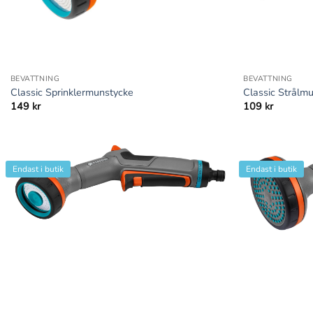
+
+
BEVATTNING
BEVATTNING
Classic Sprinklermunstycke
Classic Strålm
149
kr
109
kr
Endast i butik
Endast i butik
+
+