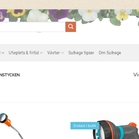
l
Uteplats & fritid
Växter
Solhaga tipsar
Om Solhaga
Vi
UNSTYCKEN
Endast i butik