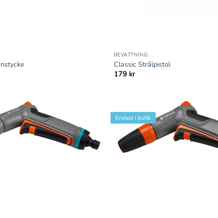
+
BEVATTNING
unstycke
Classic Strålpistol
179
kr
Endast i butik
+