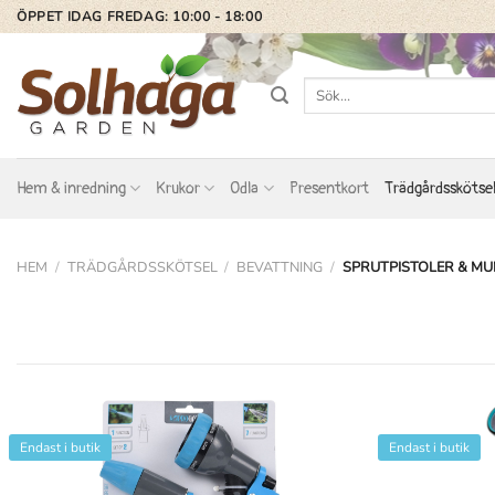
Skip
ÖPPET IDAG FREDAG: 10:00 - 18:00
to
content
Sök
efter:
Hem & inredning
Krukor
Odla
Presentkort
Trädgårdsskötse
HEM
/
TRÄDGÅRDSSKÖTSEL
/
BEVATTNING
/
SPRUTPISTOLER & M
Endast i butik
Endast i butik