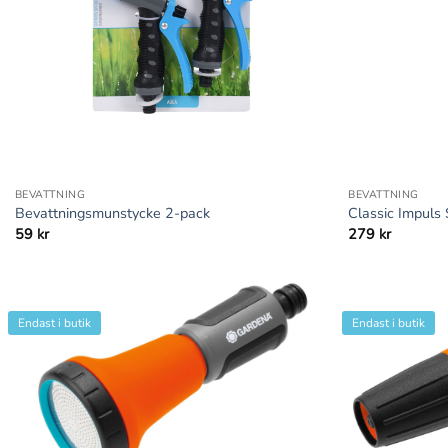
+
+
BEVATTNING
BEVATTNING
Bevattningsmunstycke 2-pack
Classic Impuls 
59
kr
279
kr
Endast i butik
Endast i butik