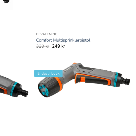
+
BEVATTNING
Comfort Multisprinklerpistol
Det
Det
329
kr
249
kr
ursprungliga
nuvarande
priset
priset
var:
är:
329 kr.
249 kr.
Endast i butik
+