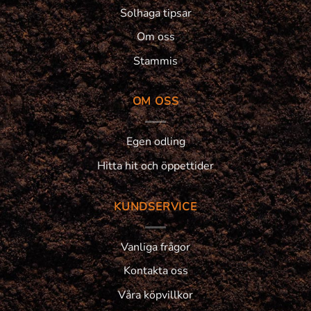
Solhaga tipsar
Om oss
Stammis
OM OSS
Egen odling
Hitta hit och öppettider
KUNDSERVICE
Vanliga frågor
Kontakta oss
Våra köpvillkor