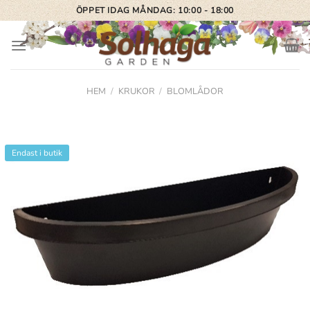
Skip
ÖPPET IDAG MÅNDAG: 10:00 - 18:00
to
content
HEM
/
KRUKOR
/
BLOMLÅDOR
Endast i butik