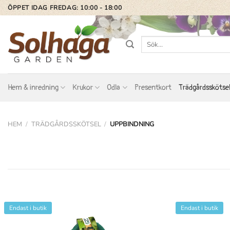
Skip
ÖPPET IDAG FREDAG: 10:00 - 18:00
to
content
Sök
efter:
Hem & inredning
Krukor
Odla
Presentkort
Trädgårdsskötse
HEM
/
TRÄDGÅRDSSKÖTSEL
/
UPPBINDNING
Endast i butik
Endast i butik