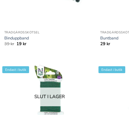
+
+
TRÄDGÅRDSSKÖTSEL
TRÄDGÅRDSSKÖT
Binduppband
Buntband
Det
Det
39
kr
19
kr
29
kr
ursprungliga
nuvarande
priset
priset
var:
är:
39 kr.
19 kr.
Endast i butik
Endast i butik
SLUT I LAGER
+
+