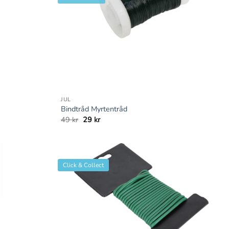
+
JUL
Bindtråd Myrtentråd
Det
Det
49
kr
29
kr
ursprungliga
nuvarande
priset
priset
var:
är:
49 kr.
29 kr.
Click & Collect