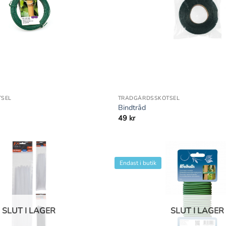
+
SEL
TRÄDGÅRDSSKÖTSEL
Bindtråd
49
kr
Endast i butik
SLUT I LAGER
SLUT I LAGER