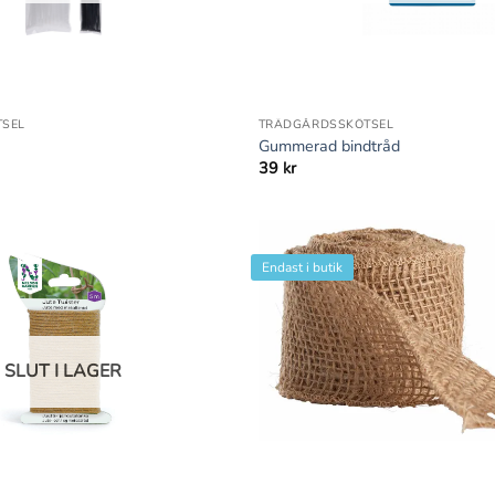
+
SEL
TRÄDGÅRDSSKÖTSEL
Gummerad bindtråd
39
kr
Endast i butik
SLUT I LAGER
+