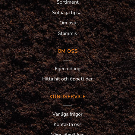
Sortiment
Solhaga tipsar
Om oss
Stammis
OM OSS
Egen odling
Hitta hit och öppettider
KUNDSERVICE
Vanliga frågor
Kontakta oss
Våra köpvillkor