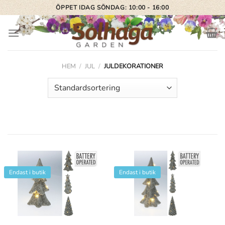
Skip
ÖPPET IDAG SÖNDAG: 10:00 - 16:00
to
content
HEM
/
JUL
/
JULDEKORATIONER
Endast i butik
Endast i butik