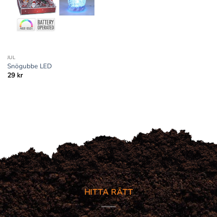
JUL
Snögubbe LED
29
kr
HITTA RÄTT