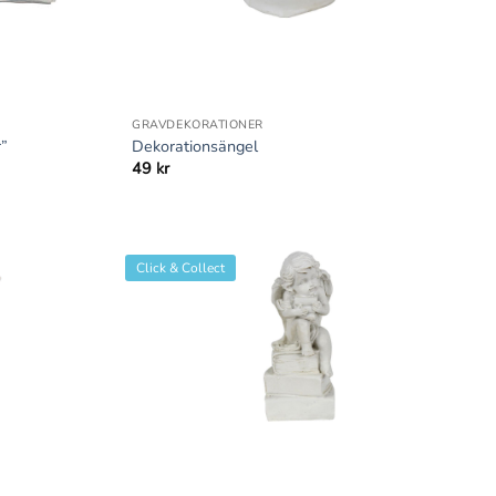
+
GRAVDEKORATIONER
r”
Dekorationsängel
49
kr
Click & Collect
+