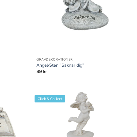
+
GRAVDEKORATIONER
Ängel/Sten ”Saknar dig”
49
kr
Click & Collect