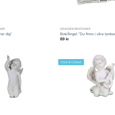
+
NER
GRAVDEKORATIONER
nar dig”
Bok/Ängel ”Du finns i våra tanka
89
kr
Click & Collect
+