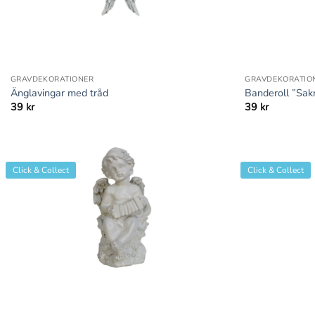
+
+
GRAVDEKORATIONER
GRAVDEKORATIO
Änglavingar med tråd
Banderoll ”Sak
39
kr
39
kr
Click & Collect
Click & Collect
+
+