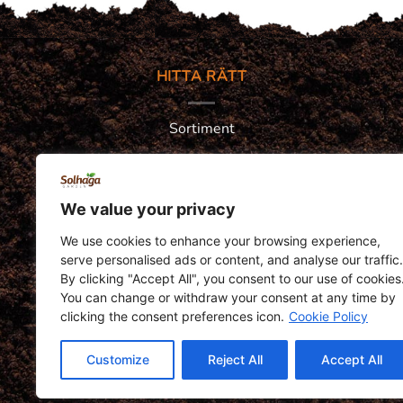
HITTA RÄTT
Sortiment
Solhaga tipsar
Om oss
We value your privacy
Stammis
We use cookies to enhance your browsing experience,
serve personalised ads or content, and analyse our traffic.
By clicking "Accept All", you consent to our use of cookies
You can change or withdraw your consent at any time by
clicking the consent preferences icon.
Cookie Policy
Customize
Reject All
Accept All