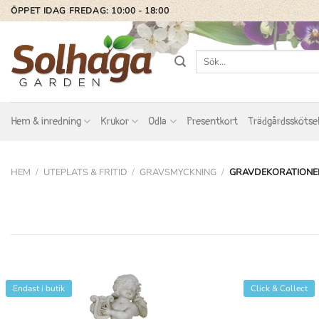
Skip
ÖPPET IDAG FREDAG: 10:00 - 18:00
to
content
Sök
efter:
Hem & inredning
Krukor
Odla
Presentkort
Trädgårdsskötse
HEM
/
UTEPLATS & FRITID
/
GRAVSMYCKNING
/
GRAVDEKORATIONE
Endast i butik
Click & Collect