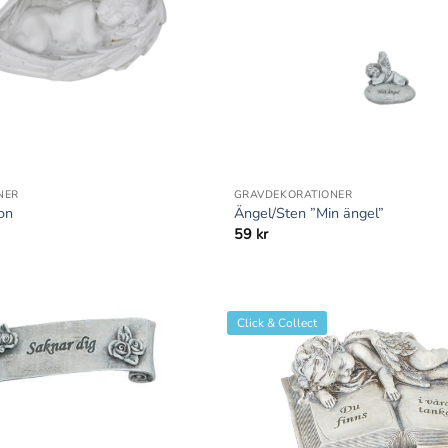
+
NER
GRAVDEKORATIONER
on
Ängel/Sten ”Min ängel”
59
kr
Click & Collect