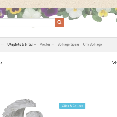
l
Uteplats & fritid
Växter
Solhaga tipsar
Om Solhaga
Vi
R
Click & Collect