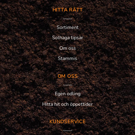
HITTA RÄTT
Sortiment
Solhaga tipsar
Om oss
Stammis
OM OSS
Egen odling
Hitta hit och öppettider
KUNDSERVICE