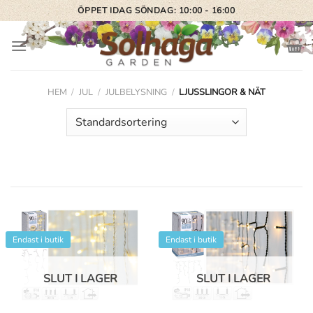
Skip
ÖPPET IDAG SÖNDAG: 10:00 - 16:00
to
content
HEM
/
JUL
/
JULBELYSNING
/
LJUSSLINGOR & NÄT
Endast i butik
Endast i butik
SLUT I LAGER
SLUT I LAGER