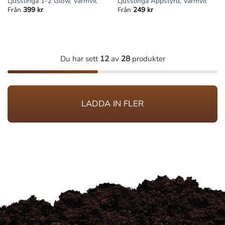
Ljusslinga 1-2 Glow, Varmvit
Ljusslinga Appstyrd, Varmvit
Från
399
kr
Från
249
kr
Du har sett
12
av
28
produkter
LADDA IN FLER