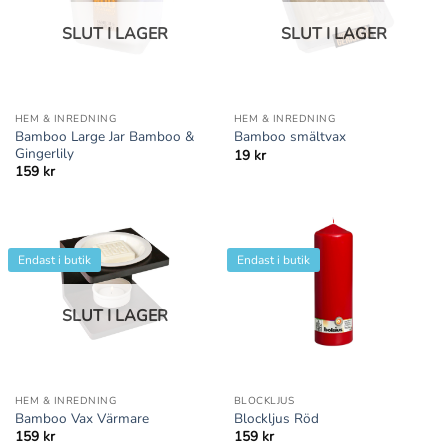
SLUT I LAGER
SLUT I LAGER
HEM & INREDNING
HEM & INREDNING
Bamboo Large Jar Bamboo &
Bamboo smältvax
Gingerlily
19
kr
159
kr
Endast i butik
Endast i butik
SLUT I LAGER
HEM & INREDNING
BLOCKLJUS
Bamboo Vax Värmare
Blockljus Röd
159
kr
159
kr