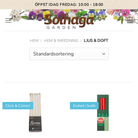
Skip
ÖPPET IDAG FREDAG: 10:00 - 18:00
to
content
HEM
/
HEM & INREDNING
/
LJUS & DOFT
Click & Collect
Endast i butik