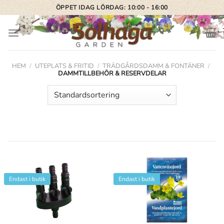
Skip
ÖPPET IDAG LÖRDAG: 10:00 - 16:00
to
content
HEM
/
UTEPLATS & FRITID
/
TRÄDGÅRDSDAMM & FONTÄNER
/
DAMMTILLBEHÖR & RESERVDELAR
Endast i butik
Endast i butik