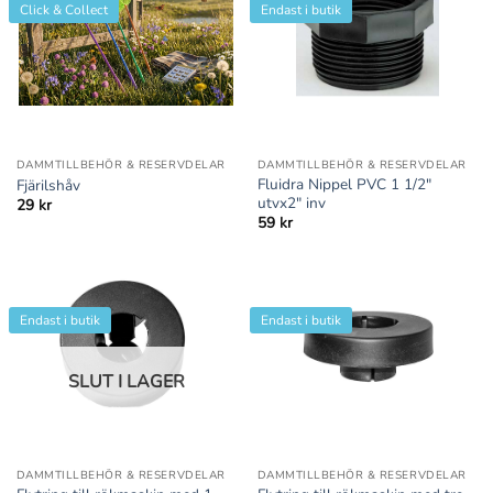
Click & Collect
Endast i butik
DAMMTILLBEHÖR & RESERVDELAR
DAMMTILLBEHÖR & RESERVDELAR
Fluidra Nippel PVC 1 1/2″
Fjärilshåv
utvx2″ inv
29
kr
59
kr
Endast i butik
Endast i butik
SLUT I LAGER
DAMMTILLBEHÖR & RESERVDELAR
DAMMTILLBEHÖR & RESERVDELAR