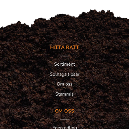
HITTA RÄTT
Sortiment
Solhaga tipsar
Om oss
Stammis
OM OSS
Egen odling