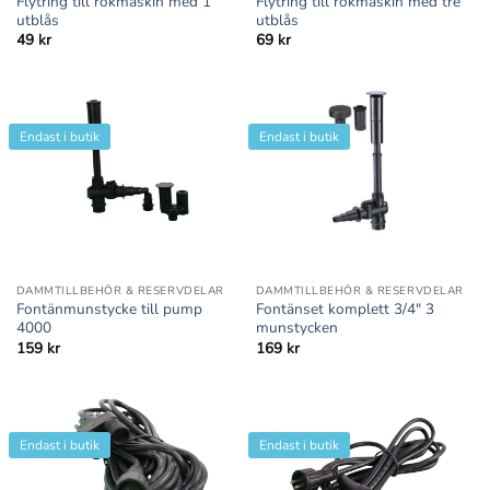
Flytring till rökmaskin med 1
Flytring till rökmaskin med tre
utblås
utblås
49
kr
69
kr
Endast i butik
Endast i butik
DAMMTILLBEHÖR & RESERVDELAR
DAMMTILLBEHÖR & RESERVDELAR
Fontänmunstycke till pump
Fontänset komplett 3/4″ 3
4000
munstycken
159
kr
169
kr
Endast i butik
Endast i butik