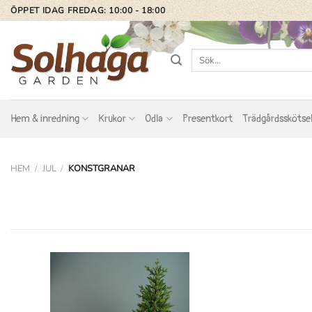
Skip
ÖPPET IDAG FREDAG: 10:00 - 18:00
to
content
Sök
efter:
Hem & inredning
Krukor
Odla
Presentkort
Trädgårdsskötse
HEM
/
JUL
/
KONSTGRANAR