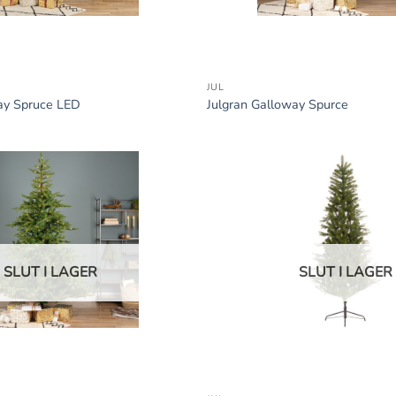
+
JUL
ay Spruce LED
Julgran Galloway Spurce
SLUT I LAGER
SLUT I LAGER
+