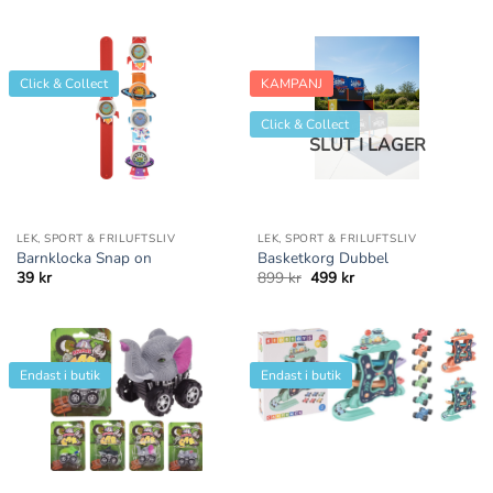
priset
priset
var:
är:
99 kr.
59 kr.
Click & Collect
KAMPANJ
Click & Collect
SLUT I LAGER
LEK, SPORT & FRILUFTSLIV
LEK, SPORT & FRILUFTSLIV
Barnklocka Snap on
Basketkorg Dubbel
Det
Det
39
kr
899
kr
499
kr
ursprungliga
nuvarande
priset
priset
var:
är:
899 kr.
499 kr.
Endast i butik
Endast i butik