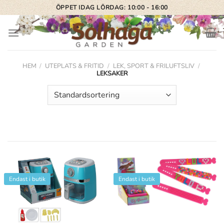
Skip
ÖPPET IDAG LÖRDAG: 10:00 - 16:00
to
content
HEM
/
UTEPLATS & FRITID
/
LEK, SPORT & FRILUFTSLIV
/
LEKSAKER
Endast i butik
Endast i butik