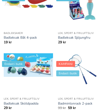
BADLEKSAKER
LEK, SPORT & FRILUFTSLIV
Badleksak Båt 4-pack
Badleksak Sjöjungfru
19
kr
29
kr
Endast i butik
KAMPANJ
Endast i butik
LEK, SPORT & FRILUFTSLIV
LEK, SPORT & FRILUFTSLIV
Badleksak Sköldpadda
Badmintonrack 2-pack
Det
Det
29
kr
99
kr
59
kr
ursprungliga
nuvarande