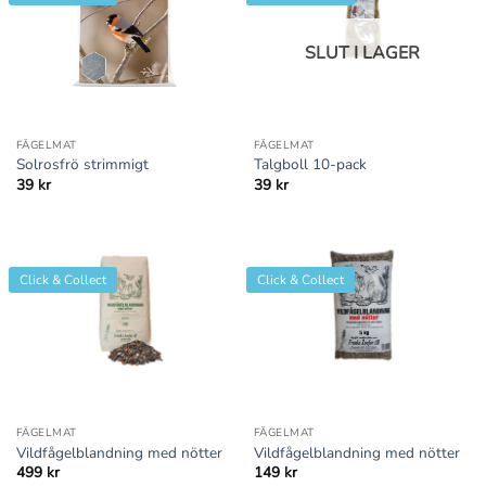
SLUT I LAGER
FÅGELMAT
FÅGELMAT
Solrosfrö strimmigt
Talgboll 10-pack
39
kr
39
kr
Click & Collect
Click & Collect
FÅGELMAT
FÅGELMAT
Vildfågelblandning med nötter
Vildfågelblandning med nötter
499
kr
149
kr