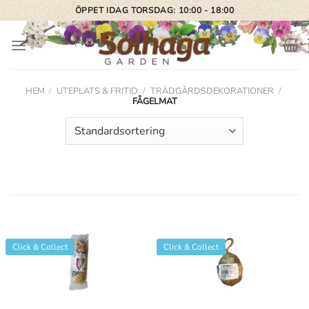
Skip
ÖPPET IDAG TORSDAG: 10:00 - 18:00
to
content
HEM
/
UTEPLATS & FRITID
/
TRÄDGÅRDSDEKORATIONER
/
FÅGELMAT
Click & Collect
Click & Collect