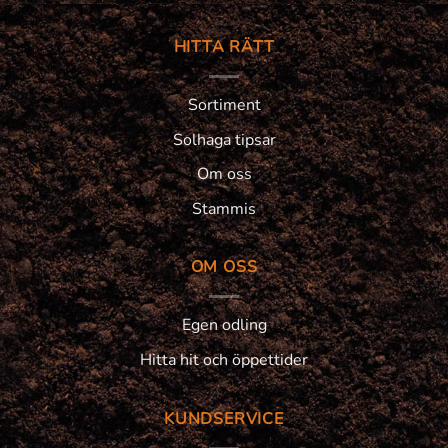
HITTA RÄTT
Sortiment
Solhaga tipsar
Om oss
Stammis
OM OSS
Egen odling
Hitta hit och öppettider
KUNDSERVICE