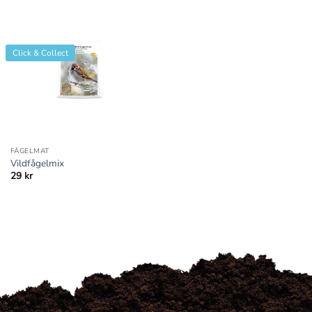
Click & Collect
FÅGELMAT
Vildfågelmix
29
kr