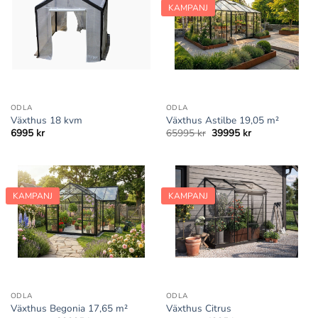
KAMPANJ
ODLA
ODLA
Växthus 18 kvm
Växthus Astilbe 19,05 m²
Det
Det
6995
kr
65995
kr
39995
kr
ursprungliga
nuvarande
priset
priset
var:
är:
65995 kr.
39995 kr.
KAMPANJ
KAMPANJ
ODLA
ODLA
Växthus Begonia 17,65 m²
Växthus Citrus