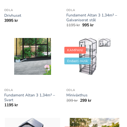
ODLA
ODLA
Fundament Altan 3 1,34m² –
Drivhuset
Galvaniserat stål
3995
kr
Det
Det
1195
kr
995
kr
ursprungliga
nuvarande
priset
priset
var:
är:
1195 kr.
995 kr.
KAMPANJ
Endast i butik
ODLA
ODLA
Fundament Altan 3 1,34m² –
Miniväxthus
Svart
Det
Det
399
kr
299
kr
ursprungliga
nuvarande
1195
kr
priset
priset
var:
är:
399 kr.
299 kr.