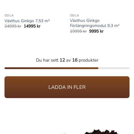
ODLA
ODLA
Växthus Ginkgo
Växthus Ginkgo 7,53 m²
Förlängningsmodul 9,3 m²
Det
Det
24995
kr
14995
kr
ursprungliga
nuvarande
Det
Det
19995
kr
9995
kr
priset
priset
ursprungliga
nuvarande
var:
är:
priset
priset
24995 kr.
14995 kr.
var:
är:
19995 kr.
9995 kr.
Du har sett
12
av
16
produkter
LADDA IN FLER