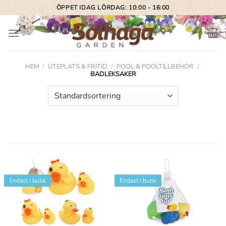
Skip
ÖPPET IDAG LÖRDAG: 10:00 - 16:00
to
content
HEM
/
UTEPLATS & FRITID
/
POOL & POOLTILLBEHÖR
/
BADLEKSAKER
Endast i butik
Endast i butik