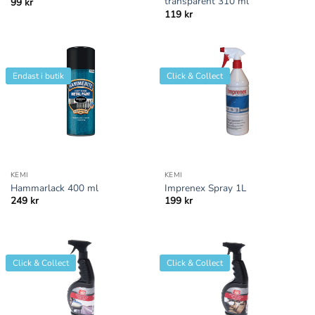
transparent 310 ml
99
kr
119
kr
Endast i butik
Click & Collect
KEMI
KEMI
Hammarlack 400 ml
Imprenex Spray 1L
249
kr
199
kr
Click & Collect
Click & Collect