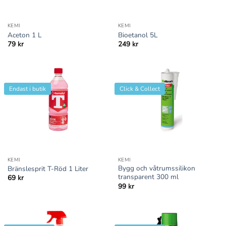
KEMI
KEMI
Aceton 1 L
Bioetanol 5L
79
kr
249
kr
Endast i butik
Click & Collect
KEMI
KEMI
Bygg och våtrumssilikon
Bränslesprit T-Röd 1 Liter
transparent 300 ml
69
kr
99
kr