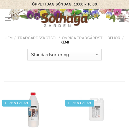
Skip
ÖPPET IDAG SÖNDAG: 10:00 - 16:00
to
content
HEM
/
TRÄDGÅRDSSKÖTSEL
/
ÖVRIGA TRÄDGÅRDSTILLBEHÖR
/
KEMI
Click & Collect
Click & Collect