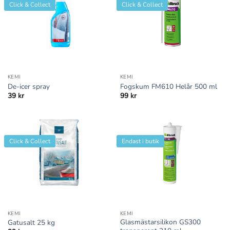
Click & Collect
Click & Collect
KEMI
KEMI
De-icer spray
Fogskum FM610 Helår 500 ml
39
kr
99
kr
Click & Collect
Endast i butik
KEMI
KEMI
Glasmästarsilikon GS300
Gatusalt 25 kg