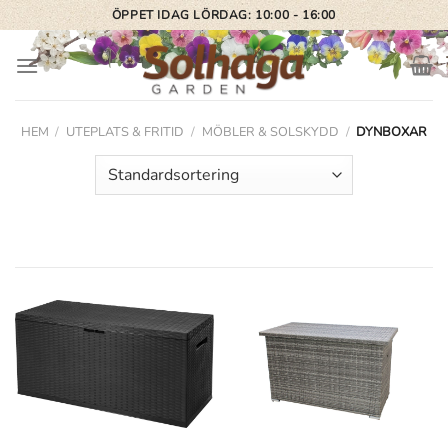
Skip
ÖPPET IDAG LÖRDAG: 10:00 - 16:00
to
content
HEM
/
UTEPLATS & FRITID
/
MÖBLER & SOLSKYDD
/
DYNBOXAR