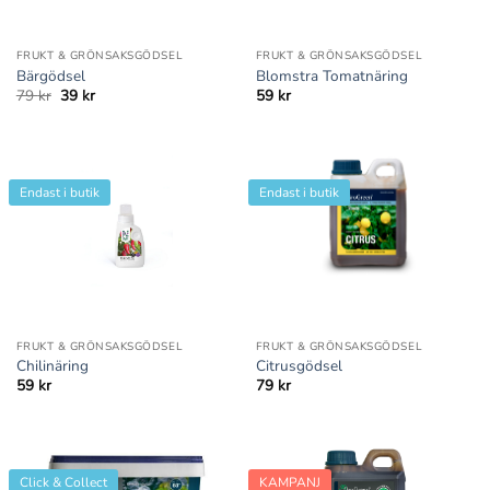
FRUKT & GRÖNSAKSGÖDSEL
FRUKT & GRÖNSAKSGÖDSEL
Bärgödsel
Blomstra Tomatnäring
Det
Det
79
kr
39
kr
59
kr
ursprungliga
nuvarande
priset
priset
var:
är:
79 kr.
39 kr.
Endast i butik
Endast i butik
FRUKT & GRÖNSAKSGÖDSEL
FRUKT & GRÖNSAKSGÖDSEL
Chilinäring
Citrusgödsel
59
kr
79
kr
Click & Collect
KAMPANJ