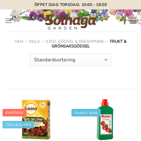
Skip
ÖPPET IDAG TORSDAG: 10:00 - 18:00
to
content
HEM
/
ODLA
/
JORD, GÖDSEL & BEKÄMPNING
/
FRUKT &
GRÖNSAKSGÖDSEL
KAMPANJ
Endast i butik
Click & Collect