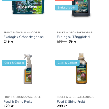
Endast i butik
FRUKT & GRÖNSAKSGÖDSEL
FRUKT & GRÖNSAKSGÖDSEL
Ekologisk Grönsaksgödsel
Ekologisk Tånggödsel
Det
Det
249
kr
199
kr
69
kr
ursprungliga
nuvarande
priset
priset
var:
är:
199 kr.
69 kr.
Click & Collect
Click & Collect
FRUKT & GRÖNSAKSGÖDSEL
FRUKT & GRÖNSAKSGÖDSEL
Feed & Shine Frukt
Feed & Shine Frukt
129
kr
299
kr