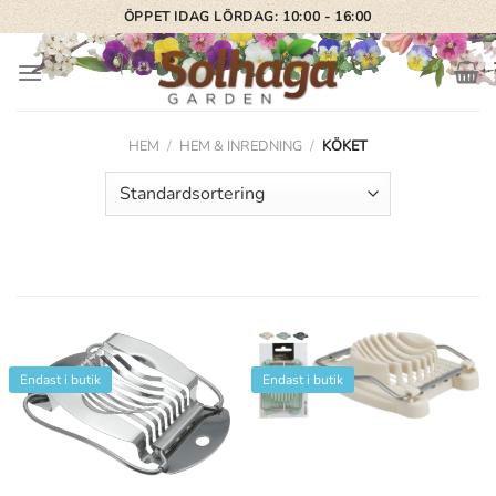
Skip
ÖPPET IDAG LÖRDAG: 10:00 - 16:00
to
content
HEM
/
HEM & INREDNING
/
KÖKET
Endast i butik
Endast i butik