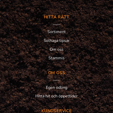
HITTA RÄTT
Sortiment
Solhaga tipsar
Om oss
Stammis
OM OSS
Egen odling
Hitta hit och öppettider
KUNDSERVICE