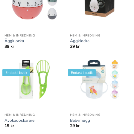
HEM & INREDNING
HEM & INREDNING
Äggklocka
Äggklocka
39
kr
39
kr
Endast i butik
Endast i butik
HEM & INREDNING
HEM & INREDNING
Avokadoskärare
Babymugg
19
kr
29
kr