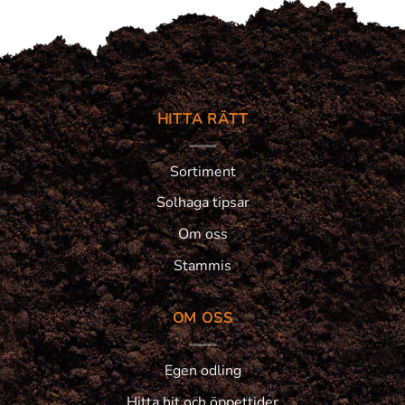
HITTA RÄTT
Sortiment
Solhaga tipsar
Om oss
Stammis
OM OSS
Egen odling
Hitta hit och öppettider