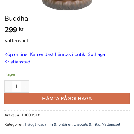
Buddha
299
kr
Vattenspel
Köp online: Kan endast hämtas i butik: Solhaga
Kristianstad
I lager
Buddha mängd
HÄMTA PÅ SOLHAGA
Artikelnr:
10009518
Kategorier:
Trädgårdsdamm & fontäner
,
Uteplats & fritid
,
Vattenspel