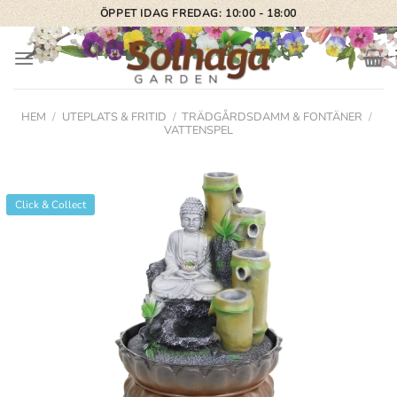
Skip
ÖPPET IDAG FREDAG: 10:00 - 18:00
to
content
HEM
/
UTEPLATS & FRITID
/
TRÄDGÅRDSDAMM & FONTÄNER
/
VATTENSPEL
Click & Collect