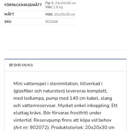
Frp 1:
24x24x30 cm
FÖRPACKNINGSMÅTT
Vikt:
1,6 kg
MÅTT
Mått:
20x20x30 cm
SKU
902068
BESKRIVNING
Mini vattenspel i stenimitation, tillverkad i
(glasfiber och natursten) levereras komplett,
med ledlampa, pump med 140 cm kabel, slang
och vattenreservoar. Mycket enkel inkoppling. Ett
eluttag krävs. Bör förvaras frostfritt under
vintertid. Reservpump finns att köpa vid behov
(Art nr: 902072). Produktstorlek: 20x20x30 cm