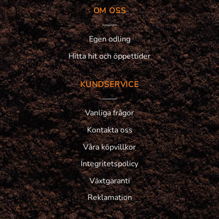
OM OSS
Egen odling
Hitta hit och öppettider
KUNDSERVICE
Vanliga frågor
Kontakta oss
Våra köpvillkor
Integritetspolicy
Växtgaranti
Reklamation