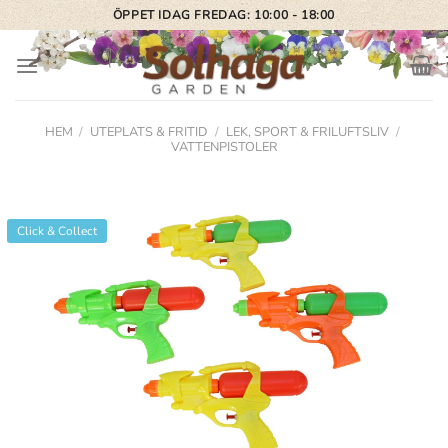
Skip
ÖPPET IDAG FREDAG: 10:00 - 18:00
to
content
HEM
/
UTEPLATS & FRITID
/
LEK, SPORT & FRILUFTSLIV
/
VATTENPISTOLER
Click & Collect