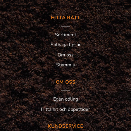
HITTA RÄTT
Sortiment
Solhaga tipsar
Om oss
Stammis
OM OSS
Egen odling
Hitta hit och öppettider
KUNDSERVICE