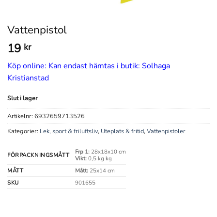
Vattenpistol
19
kr
Köp online: Kan endast hämtas i butik: Solhaga
Kristianstad
Slut i lager
Artikelnr:
6932659713526
Kategorier:
Lek, sport & friluftsliv
,
Uteplats & fritid
,
Vattenpistoler
Frp 1:
28x18x10 cm
FÖRPACKNINGSMÅTT
Vikt:
0,5 kg kg
MÅTT
Mått:
25x14 cm
SKU
901655