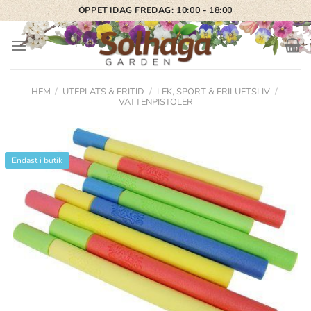
Skip
ÖPPET IDAG FREDAG: 10:00 - 18:00
to
content
HEM
/
UTEPLATS & FRITID
/
LEK, SPORT & FRILUFTSLIV
/
VATTENPISTOLER
Endast i butik