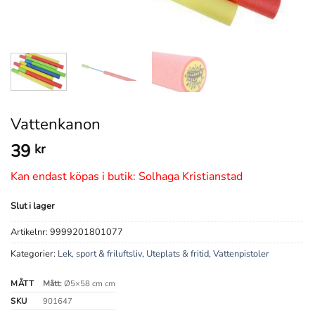
Vattenkanon
39
kr
Kan endast köpas i butik: Solhaga Kristianstad
Slut i lager
Artikelnr:
9999201801077
Kategorier:
Lek, sport & friluftsliv
,
Uteplats & fritid
,
Vattenpistoler
MÅTT
Mått:
Ø5×58 cm cm
SKU
901647