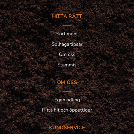
HITTA RÄTT
Sortiment
Solhaga tipsar
Om oss
Stammis
OM OSS
Egen odling
Hitta hit och öppettider
KUNDSERVICE