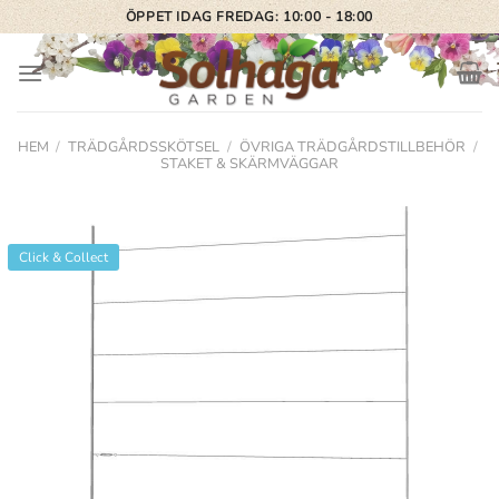
Skip
ÖPPET IDAG FREDAG: 10:00 - 18:00
to
content
HEM
/
TRÄDGÅRDSSKÖTSEL
/
ÖVRIGA TRÄDGÅRDSTILLBEHÖR
/
STAKET & SKÄRMVÄGGAR
Click & Collect