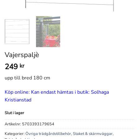
Vajerspaljè
249
kr
upp till bred 180 cm
Köp online: Kan endast hämtas i butik: Solhaga
Kristianstad
Slut i lager
Artikelnr:
5703393179654
Kategorier:
Övriga trädgårdstillbehör
,
Staket & skärmväggar
,