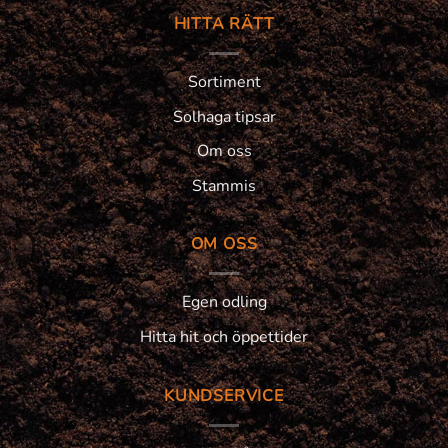
HITTA RÄTT
Sortiment
Solhaga tipsar
Om oss
Stammis
OM OSS
Egen odling
Hitta hit och öppettider
KUNDSERVICE