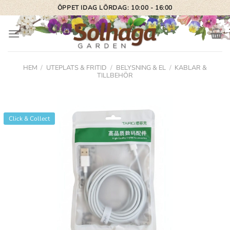
Skip
ÖPPET IDAG LÖRDAG: 10:00 - 16:00
to
content
HEM
/
UTEPLATS & FRITID
/
BELYSNING & EL
/
KABLAR &
TILLBEHÖR
Click & Collect