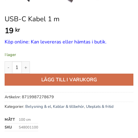
USB-C Kabel 1 m
19
kr
Köp online: Kan levereras eller hämtas i butik.
I lager
USB-C Kabel 1 m mängd
LÄGG TILL I VARUKORG
Artikelnr:
8719987278679
Kategorier:
Belysning & el
,
Kablar & tillbehör
,
Uteplats & fritid
MÅTT
100 cm
SKU
S48001100