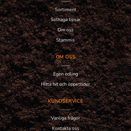
Sortiment
Solhaga tipsar
Om oss
Stammis
OM OSS
Egen odling
Hitta hit och öppettider
KUNDSERVICE
Vanliga frågor
Kontakta oss