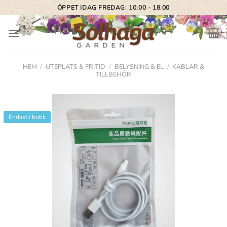
Skip
ÖPPET IDAG FREDAG: 10:00 - 18:00
to
content
HEM
/
UTEPLATS & FRITID
/
BELYSNING & EL
/
KABLAR &
TILLBEHÖR
Endast i butik