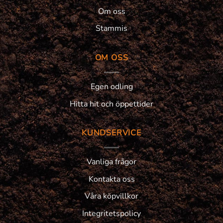
Om oss
Stammis
OM OSS
Egen odling
Hitta hit och öppettider
KUNDSERVICE
Vanliga frågor
Kontakta oss
Våra köpvillkor
Integritetspolicy