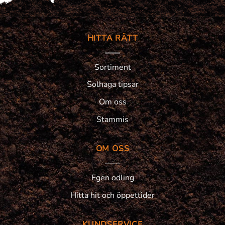
HITTA RÄTT
Sortiment
Solhaga tipsar
Om oss
Stammis
OM OSS
Egen odling
Hitta hit och öppettider
KUNDSERVICE