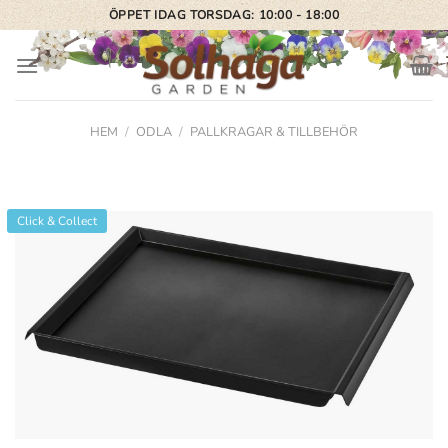
Skip
ÖPPET IDAG TORSDAG: 10:00 - 18:00
to
content
HEM
/
ODLA
/
PALLKRAGAR & TILLBEHÖR
Click & Collect