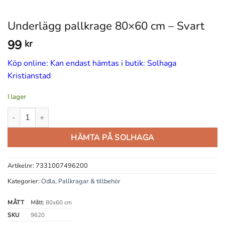
Underlägg pallkrage 80×60 cm – Svart
99
kr
Köp online: Kan endast hämtas i butik: Solhaga
Kristianstad
I lager
Underlägg pallkrage 80x60 cm - Svart mängd
HÄMTA PÅ SOLHAGA
Artikelnr:
7331007496200
Kategorier:
Odla
,
Pallkragar & tillbehör
MÅTT
Mått:
80x60 cm
SKU
9620