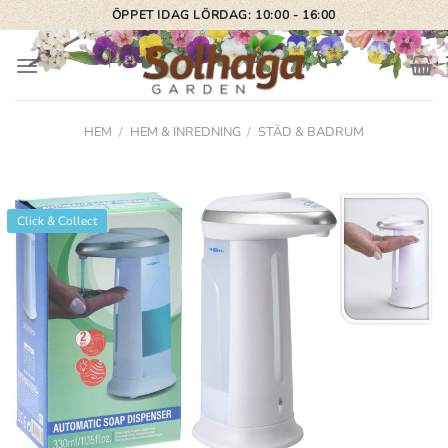
Skip
ÖPPET IDAG LÖRDAG: 10:00 - 16:00
to
content
HEM
/
HEM & INREDNING
/
STÄD & BADRUM
Click & Collect