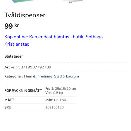
Tvåldispenser
99
kr
Köp online: Kan endast hämtas i butik: Solhaga
Kristianstad
Slut i lager
Artikelnr:
8719987792700
Kategorier:
Hem & inredning
,
Städ & badrum
Frp 1:
25x15x10 cm
FÖRPACKNINGSMÅTT
Vikt:
0,5 kg
MÅTT
Mått:
H19 cm
SKU
109100120