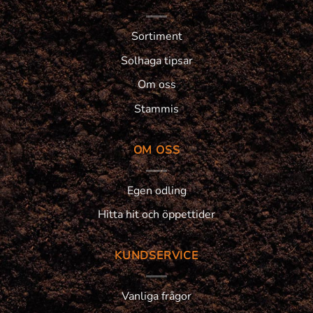
Sortiment
Solhaga tipsar
Om oss
Stammis
OM OSS
Egen odling
Hitta hit och öppettider
KUNDSERVICE
Vanliga frågor