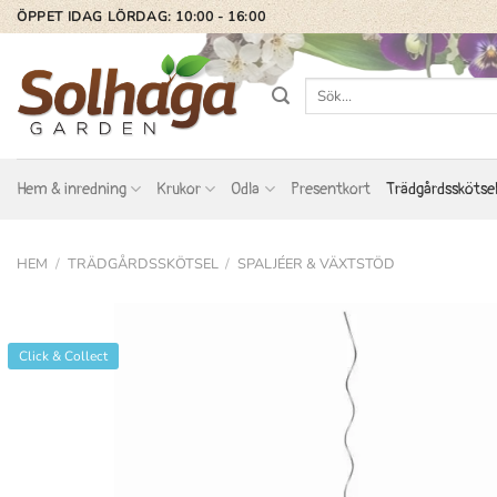
Skip
ÖPPET IDAG LÖRDAG: 10:00 - 16:00
to
content
Sök
efter:
Hem & inredning
Krukor
Odla
Presentkort
Trädgårdsskötse
HEM
/
TRÄDGÅRDSSKÖTSEL
/
SPALJÉER & VÄXTSTÖD
Click & Collect