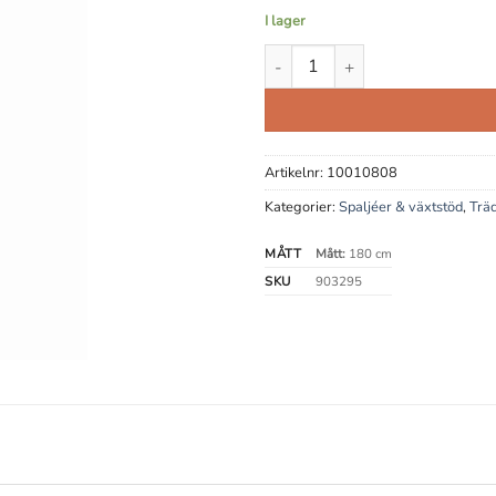
I lager
Tomatspiral / Växtstöd mängd
Artikelnr:
10010808
Kategorier:
Spaljéer & växtstöd
,
Trä
MÅTT
Mått:
180 cm
SKU
903295