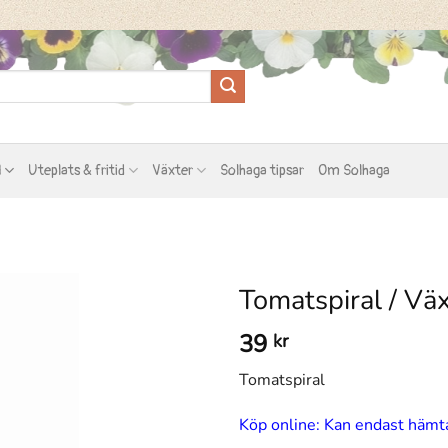
l
Uteplats & fritid
Växter
Solhaga tipsar
Om Solhaga
Tomatspiral / Vä
39
kr
Tomatspiral
Köp online: Kan endast hämta