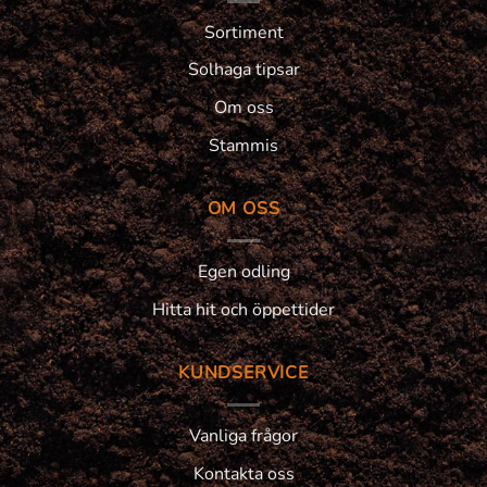
Sortiment
Solhaga tipsar
Om oss
Stammis
OM OSS
Egen odling
Hitta hit och öppettider
KUNDSERVICE
Vanliga frågor
Kontakta oss