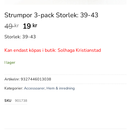
Strumpor 3-pack Storlek: 39-43
Det
Det
49
19
kr
kr
ursprungliga
nuvarande
Storlek: 39-43
priset
priset
var:
är:
Kan endast köpas i butik: Solhaga Kristianstad
49 kr.
19 kr.
I lager
Artikelnr:
9327446013038
Kategorier:
Accessoarer
,
Hem & inredning
SKU
901738