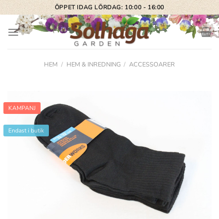
Skip
ÖPPET IDAG LÖRDAG: 10:00 - 16:00
to
content
HEM
/
HEM & INREDNING
/
ACCESSOARER
KAMPANJ
Endast i butik