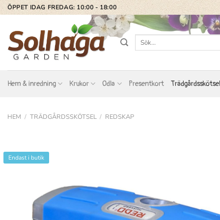
Skip
ÖPPET IDAG FREDAG: 10:00 - 18:00
to
content
Sök
efter:
Hem & inredning
Krukor
Odla
Presentkort
Trädgårdsskötse
HEM
/
TRÄDGÅRDSSKÖTSEL
/
REDSKAP
Endast i butik