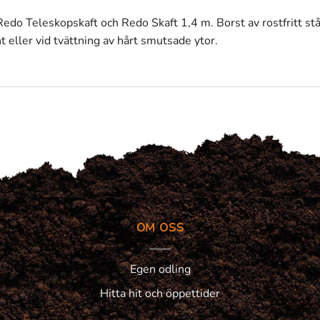
do Teleskopskaft och Redo Skaft 1,4 m. Borst av rostfritt s
ller vid tvättning av hårt smutsade ytor.
OM OSS
Egen odling
Hitta hit och öppettider