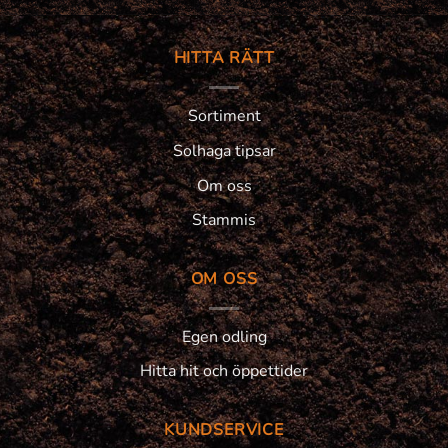
HITTA RÄTT
Sortiment
Solhaga tipsar
Om oss
Stammis
OM OSS
Egen odling
Hitta hit och öppettider
KUNDSERVICE