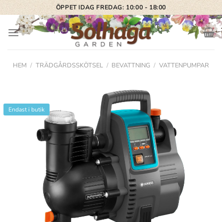
Skip
ÖPPET IDAG FREDAG: 10:00 - 18:00
to
content
HEM
/
TRÄDGÅRDSSKÖTSEL
/
BEVATTNING
/
VATTENPUMPAR
Endast i butik