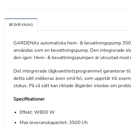
BESKRIVNING
GARDENAs automatiska hem- & bevattningspump 3500/4 k
användas som en bevattningspump. Den integrerade ele
den igen. Hem- & bevattningspumpen är utrustad med en 
Det integrerade lågkvantitetsprogrammet garanterar til
detta sätt indikeras även små fel, som uppstår till ex
status. På så sätt kan riktade åtgärder inledas om prob
Specifikationer
Effekt: W800 W
Max leveranskapacitet: 3500 l/h