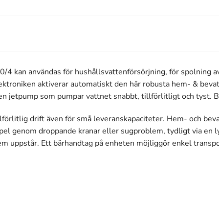
an användas för hushållsvattenförsörjning, för spolning av 
ktroniken aktiverar automatiskt den här robusta hem- & beva
jetpump som pumpar vattnet snabbt, tillförlitligt och tyst. B
lförlitlig drift även för små leveranskapaciteter. Hem- och be
empel genom droppande kranar eller sugproblem, tydligt via en 
lem uppstår. Ett bärhandtag på enheten möjliggör enkel transpo