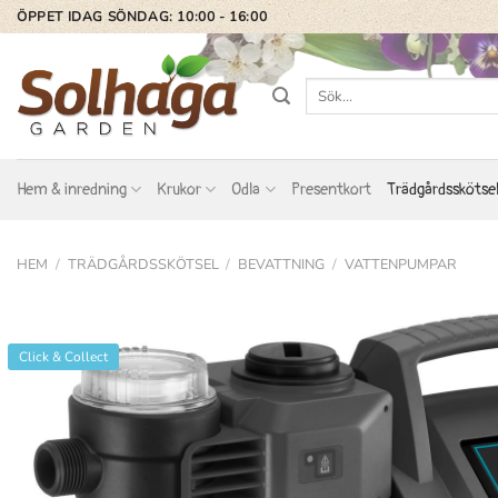
Skip
ÖPPET IDAG SÖNDAG: 10:00 - 16:00
to
content
Sök
efter:
Hem & inredning
Krukor
Odla
Presentkort
Trädgårdsskötse
HEM
/
TRÄDGÅRDSSKÖTSEL
/
BEVATTNING
/
VATTENPUMPAR
Click & Collect