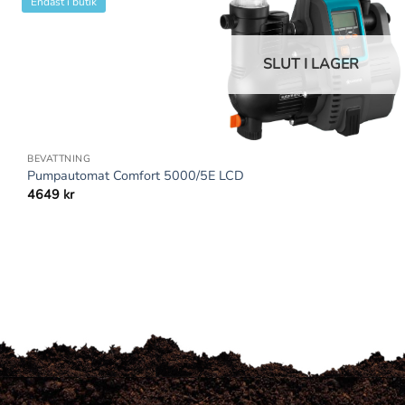
Endast i butik
SLUT I LAGER
+
BEVATTNING
Pumpautomat Comfort 5000/5E LCD
4649
kr