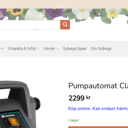
l
Uteplats & fritid
Växter
Solhaga tipsar
Om Solhaga
Pumpautomat Cla
2299
kr
Köp online: Kan endast hämta
I lager