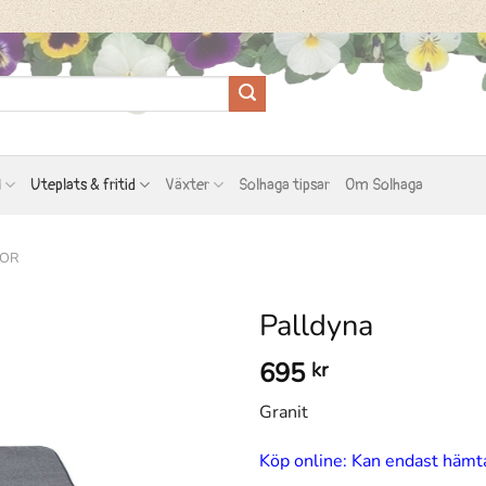
l
Uteplats & fritid
Växter
Solhaga tipsar
Om Solhaga
NOR
Palldyna
695
kr
Granit
Köp online: Kan endast hämta