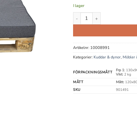
I lager
Palldyna mängd
Artikelnr:
10008991
Kategorier:
Kuddar & dynor
,
Möbler 
Frp 1:
130x9
FÖRPACKNINGSMÅTT
Vikt:
2 kg
MÅTT
Mått:
120x80
SKU
901491