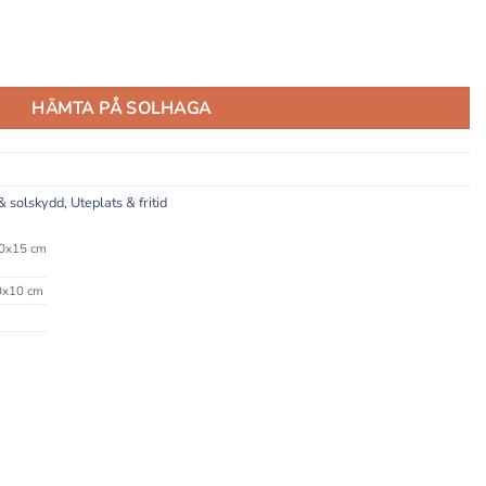
HÄMTA PÅ SOLHAGA
& solskydd
,
Uteplats & fritid
0x15 cm
x10 cm