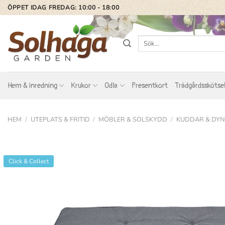
Skip
ÖPPET IDAG FREDAG: 10:00 - 18:00
to
content
Sök
efter:
Hem & inredning
Krukor
Odla
Presentkort
Trädgårdsskötse
HEM
/
UTEPLATS & FRITID
/
MÖBLER & SOLSKYDD
/
KUDDAR & DY
Click & Collect