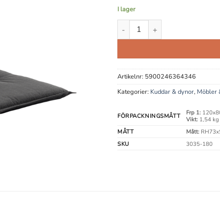
I lager
Naxos Vilsängsdyna mängd
Artikelnr:
5900246364346
Kategorier:
Kuddar & dynor
,
Möbler 
Frp 1:
120x8
FÖRPACKNINGSMÅTT
Vikt:
1,54 kg
MÅTT
Mått:
RH73x
SKU
3035-180