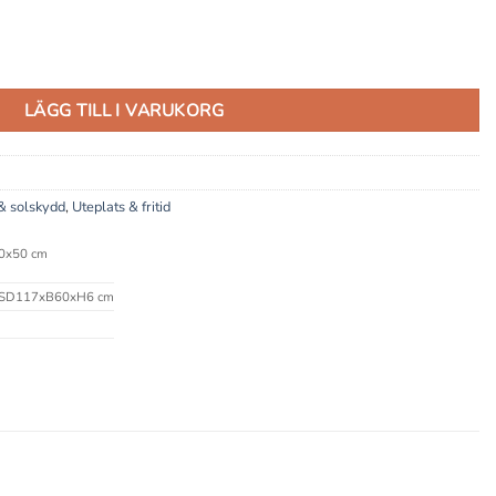
LÄGG TILL I VARUKORG
& solskydd
,
Uteplats & fritid
0x50 cm
SD117xB60xH6 cm