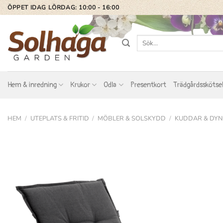
Skip
ÖPPET IDAG LÖRDAG: 10:00 - 16:00
to
content
Sök
efter:
Hem & inredning
Krukor
Odla
Presentkort
Trädgårdsskötse
HEM
/
UTEPLATS & FRITID
/
MÖBLER & SOLSKYDD
/
KUDDAR & DY