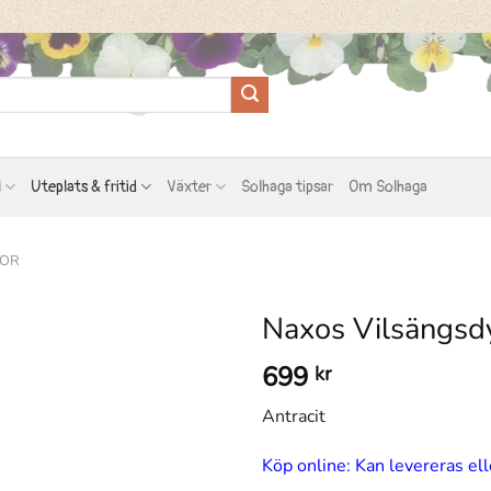
l
Uteplats & fritid
Växter
Solhaga tipsar
Om Solhaga
NOR
Naxos Vilsängsd
699
kr
Antracit
Köp online: Kan levereras ell