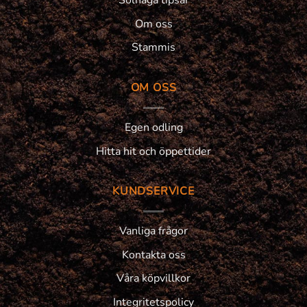
Solhaga tipsar
Om oss
Stammis
OM OSS
Egen odling
Hitta hit och öppettider
KUNDSERVICE
Vanliga frågor
Kontakta oss
Våra köpvillkor
Integritetspolicy