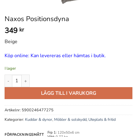
Naxos Positionsdyna
349
kr
Beige
Köp online: Kan levereras eller hämtas i butik.
I lager
Naxos Positionsdyna mängd
LÄGG TILL I VARUKORG
Artikelnr:
5900246477275
Kategorier:
Kuddar & dynor
,
Möbler & solskydd
,
Uteplats & fritid
Frp 1:
120x50x6 cm
FÖRPACKNINGSMÅTT
Vikt:
0,77 kg