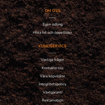
OM OSS
Egen odling
Hitta hit och öppettider
KUNDSERVICE
Vanliga frågor
Kontakta oss
Våra köpvillkor
Integritetspolicy
Växtgaranti
Reklamation