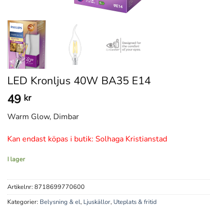
LED Kronljus 40W BA35 E14
49
kr
Warm Glow, Dimbar
Kan endast köpas i butik: Solhaga Kristianstad
I lager
Artikelnr:
8718699770600
Kategorier:
Belysning & el
,
Ljuskällor
,
Uteplats & fritid