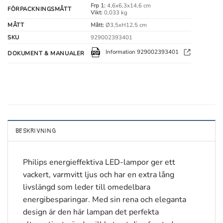
Frp 1:
4,6x6,3x14,6 cm
FÖRPACKNINGSMÅTT
Vikt:
0,033 kg
MÅTT
Mått:
Ø3,5xH12,5 cm
SKU
929002393401
Information 929002393401
DOKUMENT & MANUALER
BESKRIVNING
Philips energieffektiva LED-lampor ger ett
vackert, varmvitt ljus och har en extra lång
livslängd som leder till omedelbara
energibesparingar. Med sin rena och eleganta
design är den här lampan det perfekta