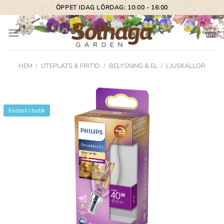
Skip
ÖPPET IDAG LÖRDAG: 10:00 - 16:00
to
content
HEM
/
UTEPLATS & FRITID
/
BELYSNING & EL
/
LJUSKÄLLOR
Endast i butik