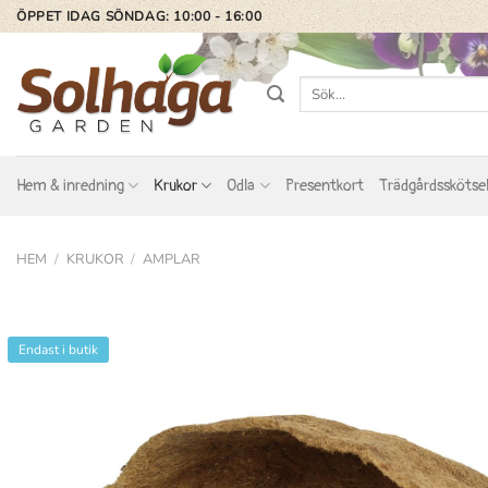
Skip
ÖPPET IDAG SÖNDAG: 10:00 - 16:00
to
content
Sök
efter:
Hem & inredning
Krukor
Odla
Presentkort
Trädgårdsskötse
HEM
/
KRUKOR
/
AMPLAR
Endast i butik