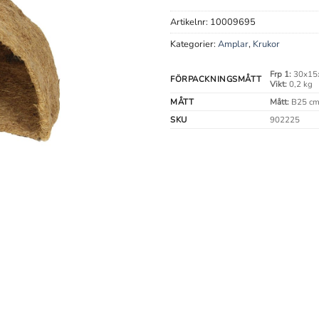
Artikelnr:
10009695
Kategorier:
Amplar
,
Krukor
Frp 1:
30x15
FÖRPACKNINGSMÅTT
Vikt:
0,2 kg
MÅTT
Mått:
B25 c
SKU
902225