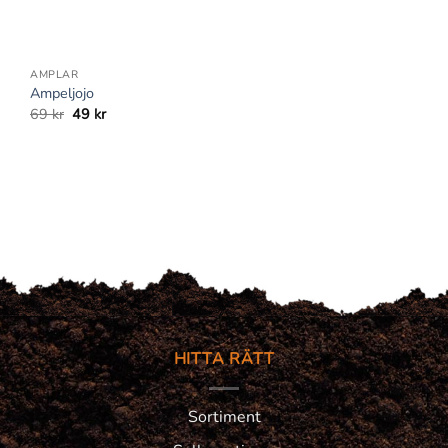
+
AMPLAR
Ampeljojo
Det
Det
69
kr
49
kr
ursprungliga
nuvarande
priset
priset
var:
är:
69 kr.
49 kr.
HITTA RÄTT
Sortiment