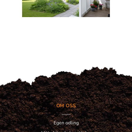
OM OSS
Egen odling