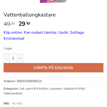
Vattenballongkastare
Det
Det
49
29
kr
kr
ursprungliga
nuvarande
Köp online: Kan endast hämtas i butik: Solhaga
priset
priset
Kristianstad
var:
är:
49 kr.
29 kr.
I lager
Vattenballongkastare mängd
HÄMTA PÅ SOLHAGA
Artikelnr:
6903256958023
Kategorier:
Lek, sport & friluftsliv
,
Leksaker
,
Uteplats & fritid
,
Vattenpistoler
SKU
NL-G02