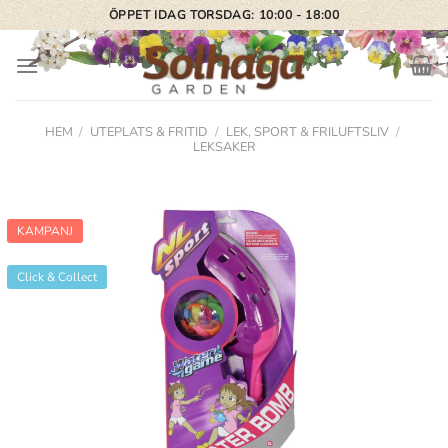
Skip
ÖPPET IDAG TORSDAG: 10:00 - 18:00
to
content
HEM
/
UTEPLATS & FRITID
/
LEK, SPORT & FRILUFTSLIV
/
LEKSAKER
KAMPANJ
Click & Collect