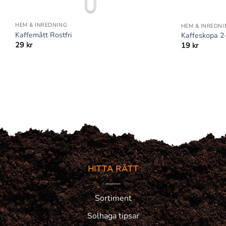
+
+
HEM & INREDNING
HEM & INREDNI
Kaffemått Rostfri
Kaffeskopa 2
29
kr
19
kr
HITTA RÄTT
Sortiment
Solhaga tipsar