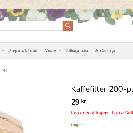
l
Uteplats & fritid
Växter
Solhaga tipsar
Om Solhaga
LAR
Kaffefilter 200-p
29
kr
Kan endast köpas i butik: Sol
I lager