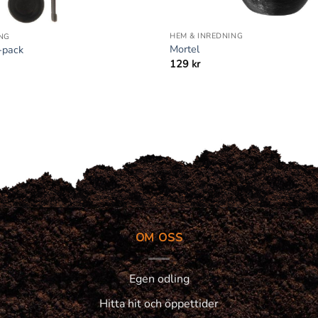
+
HEM & INREDNING
NG
Mortel
-pack
129
kr
OM OSS
Egen odling
Hitta hit och öppettider