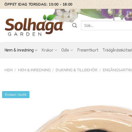
Skip
ÖPPET IDAG TORSDAG: 10:00 - 18:00
to
content
Sök
efter:
Hem & inredning
Krukor
Odla
Presentkort
Trädgårdsskötse
HEM
/
HEM & INREDNING
/
DUKNING & TILLBEHÖR
/
ENGÅNGSARTIK
Endast i butik