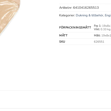
Artikelnr:
6410416265513
Kategorier:
Dukning & tillbehör
,
Engå
Frp 1:
19x8x
FÖRPACKNINGSMÅTT
Vikt:
0.33 kg
MÅTT
Mått:
19x8x1
SKU
626551