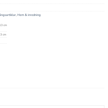
ngsartiklar
,
Hem & inredning
13 cm
3 cm