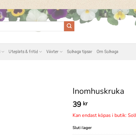
l
Uteplats & fritid
Växter
Solhaga tipsar
Om Solhaga
Inomhuskruka
39
kr
Kan endast köpas i butik: Sol
Slut i lager