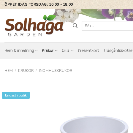
Skip
ÖPPET IDAG TORSDAG: 10:00 - 18:00
to
content
Sök
efter:
Hem & inredning
Krukor
Odla
Presentkort
Trädgårdsskötse
HEM
/
KRUKOR
/
INOMHUSKRUKOR
Endast i butik