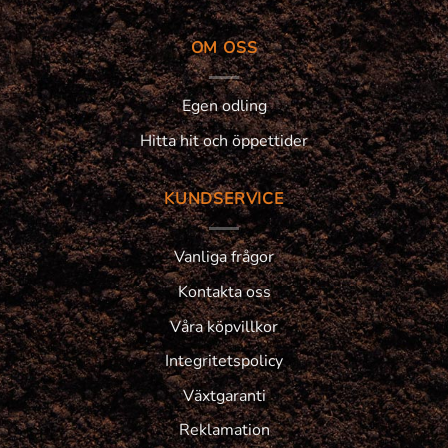
OM OSS
Egen odling
Hitta hit och öppettider
KUNDSERVICE
Vanliga frågor
Kontakta oss
Våra köpvillkor
Integritetspolicy
Växtgaranti
Reklamation