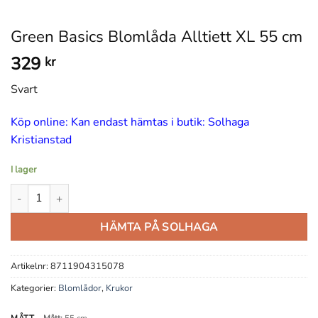
Green Basics Blomlåda Alltiett XL 55 cm
329
kr
Svart
Köp online: Kan endast hämtas i butik: Solhaga
Kristianstad
I lager
Green Basics Blomlåda Alltiett XL 55 cm mängd
HÄMTA PÅ SOLHAGA
Artikelnr:
8711904315078
Kategorier:
Blomlådor
,
Krukor