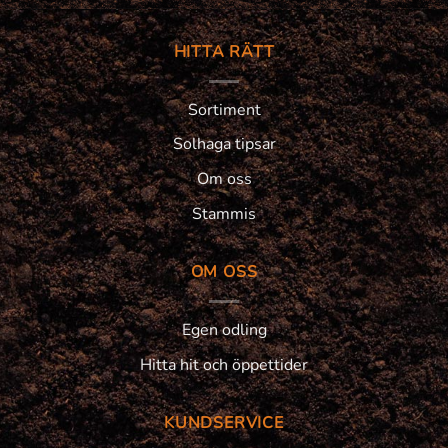
HITTA RÄTT
Sortiment
Solhaga tipsar
Om oss
Stammis
OM OSS
Egen odling
Hitta hit och öppettider
KUNDSERVICE