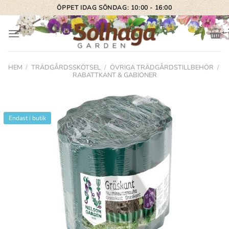
Skip
ÖPPET IDAG SÖNDAG: 10:00 - 16:00
to
content
HEM
/
TRÄDGÅRDSSKÖTSEL
/
ÖVRIGA TRÄDGÅRDSTILLBEHÖR
/
RABATTKANT & GABIONER
Endast i butik