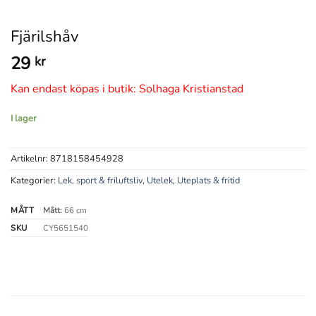
Fjärilshåv
29
kr
Kan endast köpas i butik: Solhaga Kristianstad
I lager
Artikelnr:
8718158454928
Kategorier:
Lek, sport & friluftsliv
,
Utelek
,
Uteplats & fritid
MÅTT
Mått:
66 cm
SKU
CY5651540