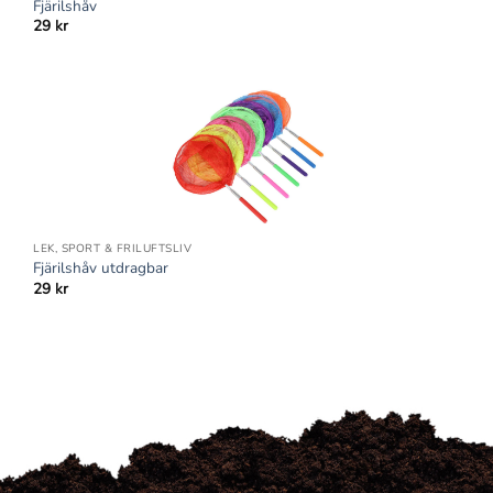
Fjärilshåv
29
kr
LEK, SPORT & FRILUFTSLIV
Fjärilshåv utdragbar
29
kr