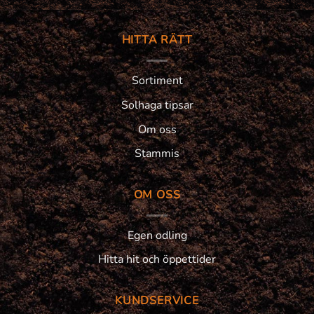
HITTA RÄTT
Sortiment
Solhaga tipsar
Om oss
Stammis
OM OSS
Egen odling
Hitta hit och öppettider
KUNDSERVICE