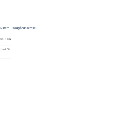
system
,
Trädgårdsskötsel
x4,5 cm
,5x4 cm