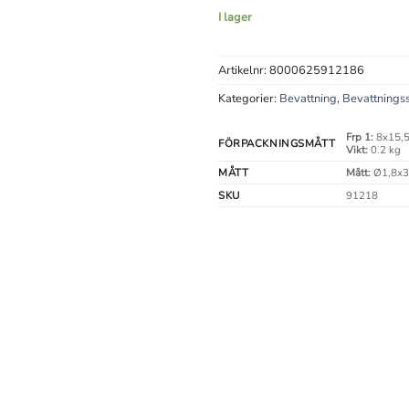
I lager
Artikelnr:
8000625912186
Kategorier:
Bevattning
,
Bevattnings
Frp 1:
8x15,5
FÖRPACKNINGSMÅTT
Vikt:
0.2 kg
MÅTT
Mått:
Ø1,8x3
SKU
91218