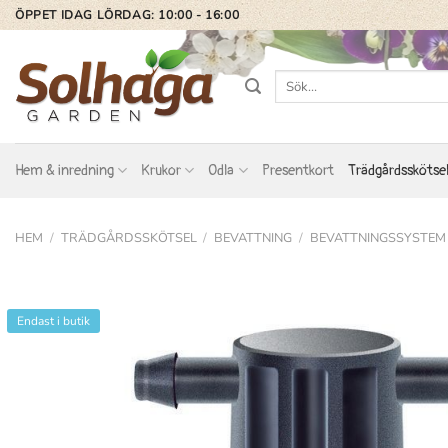
Skip
ÖPPET IDAG LÖRDAG: 10:00 - 16:00
to
content
Sök
efter:
Hem & inredning
Krukor
Odla
Presentkort
Trädgårdsskötse
HEM
/
TRÄDGÅRDSSKÖTSEL
/
BEVATTNING
/
BEVATTNINGSSYSTEM
Endast i butik