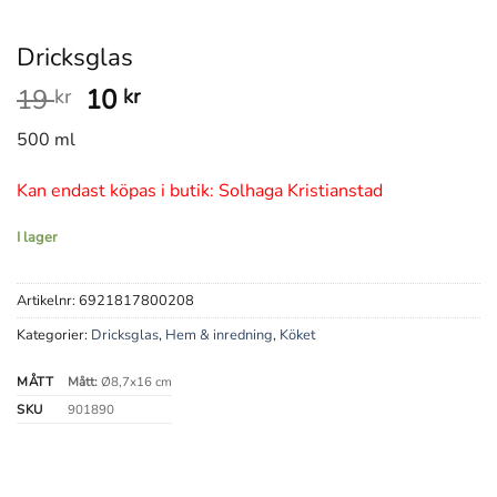
Dricksglas
Det
Det
19
10
kr
kr
ursprungliga
nuvarande
500 ml
priset
priset
var:
är:
Kan endast köpas i butik: Solhaga Kristianstad
19 kr.
10 kr.
I lager
Artikelnr:
6921817800208
Kategorier:
Dricksglas
,
Hem & inredning
,
Köket
MÅTT
Mått:
Ø8,7x16 cm
SKU
901890